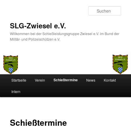
Such
SLG-Zwiesel e.V.
Willkommen bei der Schießleistungsgruppe Zwiesel e.V. im Bund der
Militär- und Polizeischützen e.V.
Hauptmenü
Schießtermine
Startseite
Verein
News
Kontakt
Zum
Intern
Inhalt
wechseln
Schießtermine