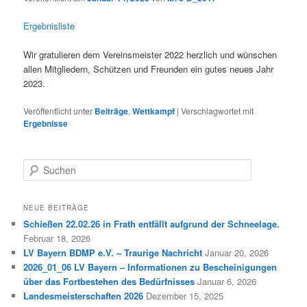
Ergebnisliste
Wir gratulieren dem Vereinsmeister 2022 herzlich und wünschen
allen Mitgliedern, Schützen und Freunden ein gutes neues Jahr
2023.
Veröffentlicht unter
Beiträge
,
Wettkampf
|
Verschlagwortet mit
Ergebnisse
S
u
c
h
NEUE BEITRÄGE
e
Schießen 22.02.26 in Frath entfällt aufgrund der Schneelage.
n
Februar 18, 2026
LV Bayern BDMP e.V. – Traurige Nachricht
Januar 20, 2026
2026_01_06 LV Bayern – Informationen zu Bescheinigungen
über das Fortbestehen des Bedürfnisses
Januar 6, 2026
Landesmeisterschaften 2026
Dezember 15, 2025