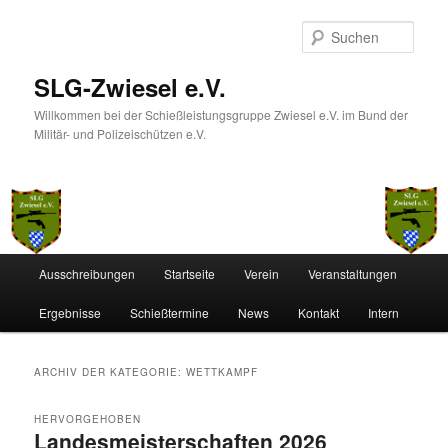
Such
SLG-Zwiesel e.V.
Willkommen bei der Schießleistungsgruppe Zwiesel e.V. im Bund der
Militär- und Polizeischützen e.V.
Hauptmenü
Ausschreibungen
Startseite
Verein
Veranstaltungen
Zum
Zum
Ergebnisse
Schießtermine
News
Kontakt
Intern
Inhalt
sekundären
wechseln
Inhalt
ARCHIV DER KATEGORIE:
WETTKAMPF
wechseln
HERVORGEHOBEN
Landesmeisterschaften 2026